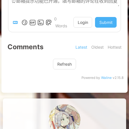
0
Login
Submit
Words
Comments
Latest
Oldest
Hottest
Refresh
Powered by
Waline
v2.15.8