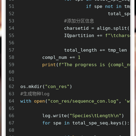
51
if
 spe 
not
in
 tmp_
52
				total_sp
53
#添加分区信息
54
		charsetid = align.split(
'.
55
		IQpartition += 
f"\tcharset
56
57
		total_length += tmp_len
58
	compl_num += 
1
59
print
(
f"The progress is 
{compl_num
60
61
62
os.mkdir(
"con_res"
)
63
#生成物种log
64
with
open
(
"con_res/sequence_con.log"
, 
'w'
)
65
66
	log.write(
"Species\tLength\n"
)
67
for
 spe 
in
 total_spe_seq.keys():
68