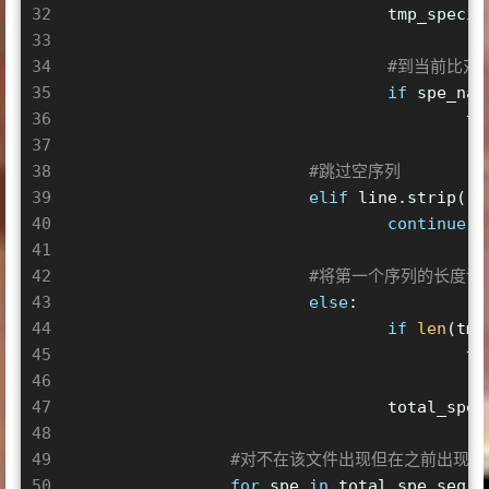
32
				tmp_spe
33
34
#到当前比对
35
if
 spe_nam
36
		
37
38
#跳过空序列
39
elif
 line.strip() 
40
continue
41
42
#将第一个序列的长度读
43
else
:
44
if
len
(tmp
45
			
46
47
				total_s
48
49
#对不在该文件出现但在之前出现过
50
for
 spe 
in
 total_spe_seq.k