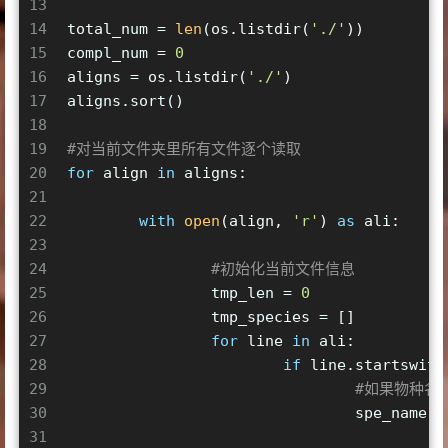
13
14
total_num = 
len
(os.listdir(
'./'
))
15
compl_num = 
0
16
aligns = os.listdir(
'./'
)
17
aligns.sort()
18
19
#对当前文件夹里所有文件逐个读取
20
for
 align 
in
 aligns:
21
22
with
open
(align, 
'r'
) 
as
 ali:
23
24
#初始化当前文件信息
25
		tmp_len = 
0
26
		tmp_species = []
27
for
 line 
in
 ali:
28
if
 line.startswith
29
#如果物种名
30
				spe_name
31