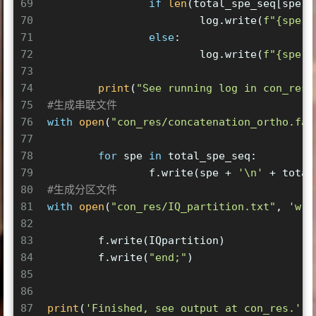
69
if
len
(total_spe_seq[spe])
70
			log.write(
f"
{spe[
1
71
else
:
72
			log.write(
f"
{spe[
1
73
74
print
(
"See running log in con_res/
75
#生成串联文件
76
with
open
(
"con_res/concatenation_ortho.fas
77
78
for
 spe 
in
 total_spe_seq:
79
		f.write(spe + 
'\n'
 + total
80
#生成分区文件
81
with
open
(
"con_res/IQ_partition.txt"
, 
'w'
)
82
83
	f.write(IQpartition)
84
	f.write(
"end;"
)
85
86
87
print
(
'Finished, see output at con_res.'
)