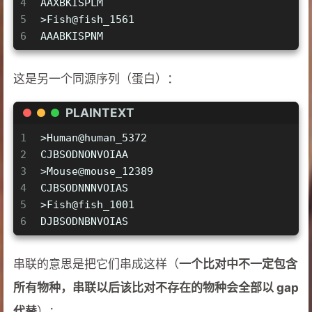
4
AAXBKISPLM
5
>Fish@fish_1561
6
AAABKISPNM
这是另一个同源序列（蛋白）：
PLAINTEXT
1
>Human@human_5372
2
CJBSODNONVOIAA
3
>Mouse@mouse_12389
4
CJBSODNNNVOIAS
5
>Fish@fish_1001
6
DJBSODNBNVOIAS
串联的意思是把它们串成这样（
一个比对中不一定包含
所有物种，串联以后该比对不存在的物种会全部以 gap
代替
）：