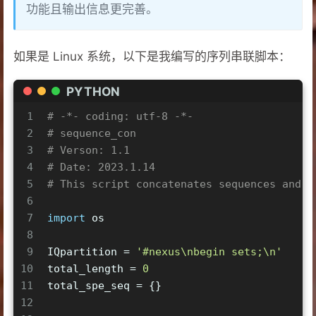
功能且输出信息更完善。
如果是 Linux 系统，以下是我编写的序列串联脚本：
PYTHON
1
# -*- coding: utf-8 -*-
2
# sequence_con
3
# Verson: 1.1
4
# Date: 2023.1.14
5
# This script concatenates sequences and g
6
7
import
 os
8
9
IQpartition = 
'#nexus\nbegin sets;\n'
10
total_length = 
0
11
total_spe_seq = {}
12