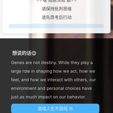
⭐⭐🗞️ 阅前须知 📰⭐⭐
请保持批判思维
请先思考后行动
想说的话😉
Genes are not destiny. While they play a
large role in shaping how we act, how we
feel, and how we interact with others, our
environment and personal choices have
just as much impact on our behavior.
游戏人生不游戏 🎯