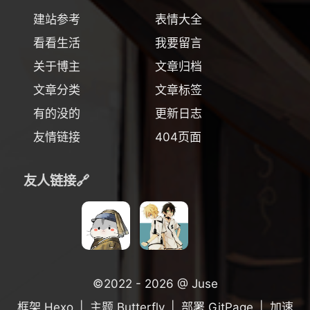
建站参考
表情大全
看看生活
我要留言
关于博主
文章归档
文章分类
文章标签
有的没的
更新日志
友情链接
404页面
友人链接🔗
©2022 - 2026 @ Juse
框架
Hexo
|
主题
Butterfly
|
部署
GitPage
|
加速