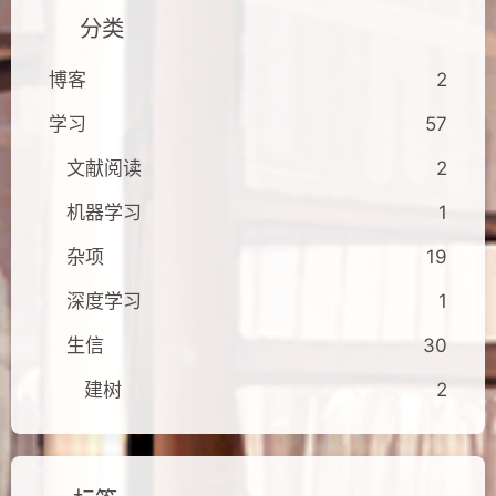
分类
博客
2
学习
57
文献阅读
2
机器学习
1
杂项
19
深度学习
1
生信
30
建树
2