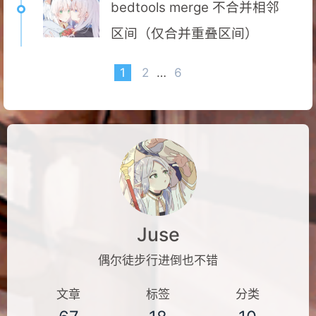
bedtools merge 不合并相邻
区间（仅合并重叠区间）
1
2
…
6
Juse
偶尔徒步行进倒也不错
文章
标签
分类