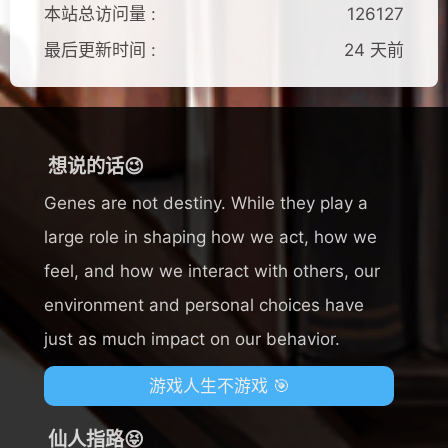
本站总访问量 :
126127
最后更新时间 :
24 天前
想说的话😉
Genes are not destiny. While they play a
large role in shaping how we act, how we
feel, and how we interact with others, our
environment and personal choices have
just as much impact on our behavior.
游戏人生不游戏 🎯
仙人指路😝