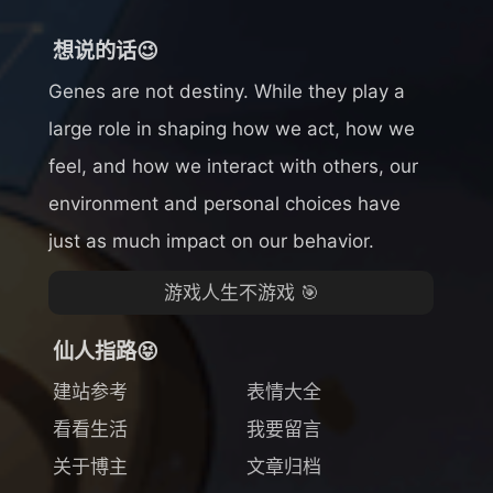
想说的话😉
Genes are not destiny. While they play a
large role in shaping how we act, how we
feel, and how we interact with others, our
environment and personal choices have
just as much impact on our behavior.
游戏人生不游戏 🎯
仙人指路😝
建站参考
表情大全
看看生活
我要留言
关于博主
文章归档