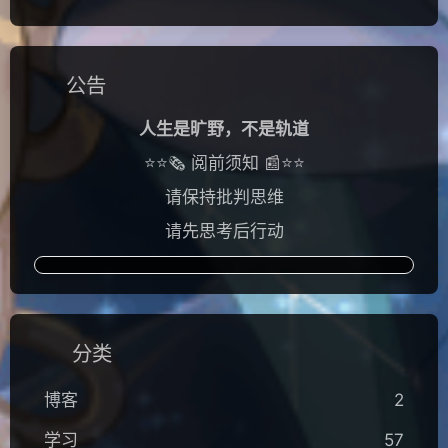
公告
人生是旷野，不是轨道
⭐⭐🗞️ 阅前须知 📰⭐⭐
请保持批判思维
请先思考后行动
分类
博客
2
学习
57