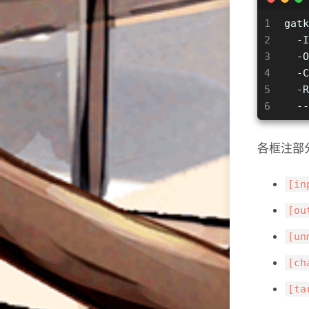
1
gatk
2
  -I
3
  -O
4
  -C
5
  -R
6
  --
各框注部
[in
[ou
[un
[ch
[ta