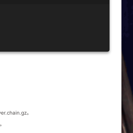
r.chain.gz。
a。