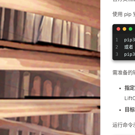
使用 pip
1
pip
2
或者
3
pip
需准备的
指定
Lif
目标
运行命令