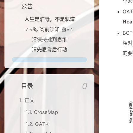
不要求
公告
GA
人生是旷野，不是轨道
Hea
⭐⭐🗞️ 阅前须知 📰⭐⭐
BCF
请保持批判思维
相对
请先思考后行动
的要
0
目录
1.
正文
1.1.
CrossMap
1.2.
GATK