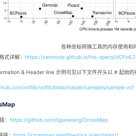
各种坐标转换工具的内存使用和
件格式详解：
https://samtools.github.io/hts-specs/VCFv4.2
nformation & Header line 示例可见以下文件开头以 # 起始
ithub.com/vcflib/vcflib/blob/master/samples/sample.vcf
ssMap
链接：
https://github.com/liguowang/CrossMap
链接：
https://crossmap.readthedocs.io/en/latest/