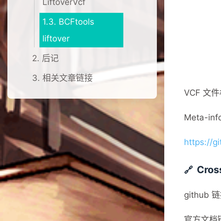
LiftoverVcf
1.3.
BCFtools
liftover
2.
后记
3.
相关文章链接
VCF 文
Meta-i
https://g
Cro
github 
官方文档