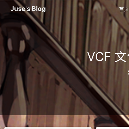
Juse's Blog
首页
VCF