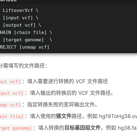
 LiftoverVcf \
 [input vcf] \
 [output vcf] \
HAIN [chain file] \
 [target genome]  \
REJECT [unmap vcf]
分需填写的文件路径：
：填入需要进行转换的 VCF 文件路径
put vcf]
：填入输出的转换后的 VCF 文件路径。
tput vcf]
：指定转换失败的变异输出文件。
map vcf]
：填入使用的
链文件
路径，例如 hg19ToHg38.ove
ain file]
：填入转换的
目标基因组文件
，例如 hg38.f
rget genome]