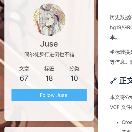
历史数据
hg19/G
本
。
Juse
坐标转换是通
偶尔徒步行进倒也不错
等信息。
文章
标签
分类
67
18
10
正
Follow Juse
本文将介
VCF 
Cr