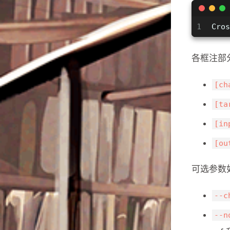
1
Cros
各框注部
[ch
[ta
[in
[ou
可选参数
--c
--n