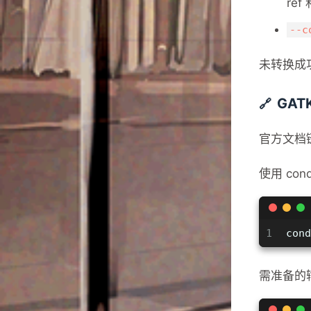
re
--c
未转换成
GATK
官方文档
使用 con
1
cond
需准备的输