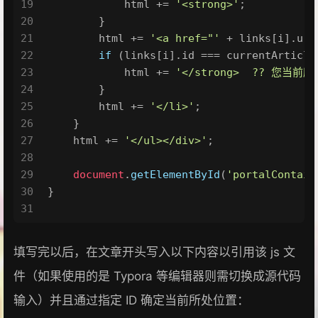
19
            html += 
'<strong>'
;
20
        }
21
        html += 
'<a href="'
 + links[i].
url
22
if
 (links[i].
id
 === currentArticle
23
            html += 
'</strong>  ?? 您当前
24
        }
25
        html += 
'</li>'
;
26
    }
27
    html += 
'</ul></div>'
;
28
29
document
.
getElementById
(
'portalContain
30
}
31
填写完以后，在文章开头写入以下内容以引用该 js 文
件（如果使用的是 Typora 等编辑器则需切换成源代码
输入）并且通过指定 ID 确定当前所处位置：