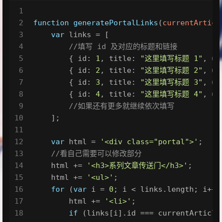
1
2
function
generatePortalLinks
(
currentArticl
3
var
 links = [
4
//填写 id 及对应的标题和链接
5
        { 
id
: 
1
, 
title
: 
"这里填写标题 1"
, 
ur
6
        { 
id
: 
2
, 
title
: 
"这里填写标题 2"
, 
ur
7
        { 
id
: 
3
, 
title
: 
"这里填写标题 3"
, 
ur
8
        { 
id
: 
4
, 
title
: 
"这里填写标题 4"
, 
ur
9
//如果还有更多就继续依次填写
10
    ];
11
12
var
 html = 
'<div class="portal">'
;
13
//看自己需要可以修改部分
14
    html += 
'<h3>系列文章传送门</h3>'
;
15
    html += 
'<ul>'
;
16
for
 (
var
 i = 
0
; i < links.
length
; i++)
17
        html += 
'<li>'
;
18
if
 (links[i].
id
 === currentArticle