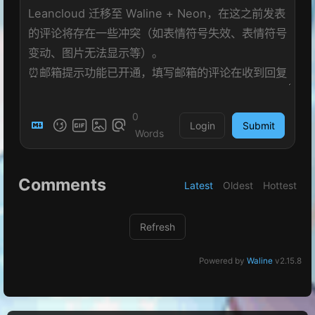
0
Login
Submit
Words
Comments
Latest
Oldest
Hottest
Refresh
Powered by
Waline
v2.15.8