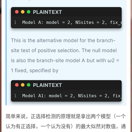
PLAINTEXT
1
Model A: model = 2, NSsites = 2, fix_omeg
This is the alternative model for the branch-
site test of positive selection. The null model
is also the branch-site model A but with
ω
2 =
1 fixed, specified by
PLAINTEXT
1
Model A1: model = 2, NSsites = 2, fix_ome
简单来说，正选择检测的原理就是拿出两个模型（一个
认为有正选择，一个认为没有）的最大似然对数值，通