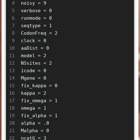
4
noisy = 9   
5
verbose = 0   
6
runmode = 0  
7
seqtype = 1   
8
CodonFreq = 2   
9
clock = 0
10
aaDist = 0
11
model = 2
12
NSsites = 2   
13
icode = 0   
14
Mgene = 0
15
fix_kappa = 0   
16
kappa = 2   
17
fix_omega = 1   
18
omega = 1   
19
fix_alpha = 1   
20
alpha = .0  
21
Malpha = 0   
22
ncatG = 3   