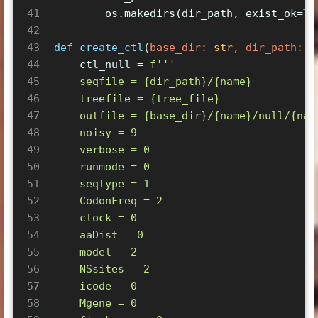
41
        os.makedirs(dir_path, exist_ok=
Tr
42
43
def
create_ctl
(
base_dir: 
str
, dir_path: 
s
44
    ctl_null = 
f'''
45
    seqfile = 
{dir_path}
/
{name}
46
    treefile = 
{tree_file}
47
    outfile = 
{base_dir}
/
{name}
/null/
{nam
48
    noisy = 9
49
    verbose = 0
50
    runmode = 0
51
    seqtype = 1
52
    CodonFreq = 2
53
    clock = 0
54
    aaDist = 0
55
    model = 2
56
    NSsites = 2
57
    icode = 0
58
    Mgene = 0