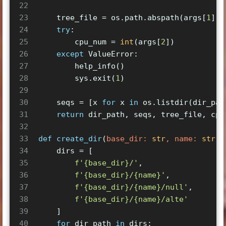
22
23
    tree_file = os.path.abspath(args[
1
])
24
try
:
25
        cpu_num = 
int
(args[
2
])
26
except
 ValueError:
27
        help_info()
28
        sys.exit(
1
)
29
30
    seqs = [x 
for
 x 
in
 os.listdir(dir_pat
31
return
 dir_path, seqs, tree_file, cpu
32
33
def
create_dir
(
base_dir: 
str
, name: 
str
) 
34
    dirs = [
35
f'
{base_dir}
/'
,
36
f'
{base_dir}
/
{name}
'
,
37
f'
{base_dir}
/
{name}
/null'
,
38
f'
{base_dir}
/
{name}
/alte'
39
    ]
40
for
 dir_path 
in
 dirs: