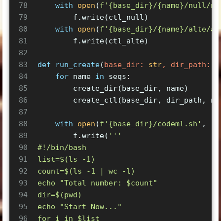
78
with
open
(
f'
{base_dir}
/
{name}
/null/nu
79
        f.write(ctl_null)
80
with
open
(
f'
{base_dir}
/
{name}
/alte/al
81
        f.write(ctl_alte)
82
83
def
run_create
(
base_dir: 
str
, dir_path: 
s
84
for
 name 
in
 seqs:
85
        create_dir(base_dir, name)
86
        create_ctl(base_dir, dir_path, na
87
88
with
open
(
f'
{base_dir}
/codeml.sh'
, 
'w
89
        f.write(
'''
90
#!/bin/bash
91
list=$(ls -1)
92
count=$(ls -1 | wc -l)
93
echo "Total number: $count"
94
dir=$(pwd)
95
echo "Start Now..."
96
for i in $list