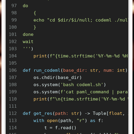
97
do
98
    {
99
    echo "cd $dir/$i/null; codeml ./null_
100
    }
101
done
102
wait
103
'''
)
104
print
(
f"
{time.strftime(
'%Y-%m-%d %H:%
105
106
def
run_codeml
(
base_dir: 
str
, num: 
int
) -
107
    os.chdir(base_dir)
108
    os.system(
'bash codeml.sh'
)
109
    os.system(
f'cat paml_command | parall
110
print
(
f"\n
{time.strftime(
'%Y-%m-%d %H
111
112
def
get_res
(
path: 
str
) -> 
Tuple
[
float
, 
in
113
with
open
(path, 
"r"
) 
as
 f:
114
        t = f.read()