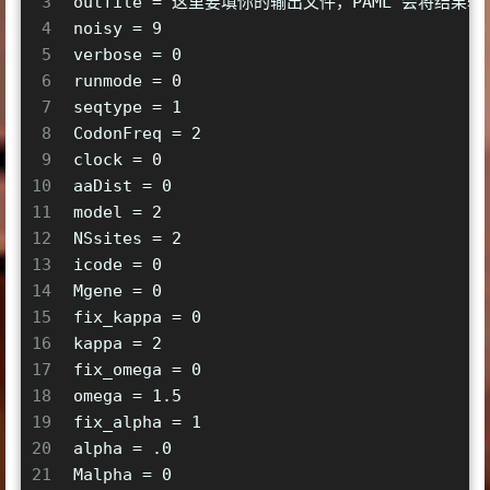
3
outfile = 这里要填你的输出文件，PAML 会将结果
4
noisy = 9   
5
verbose = 0   
6
runmode = 0  
7
seqtype = 1   
8
CodonFreq = 2   
9
clock = 0
10
aaDist = 0
11
model = 2
12
NSsites = 2   
13
icode = 0   
14
Mgene = 0
15
fix_kappa = 0   
16
kappa = 2   
17
fix_omega = 0 
18
omega = 1.5   
19
fix_alpha = 1   
20
alpha = .0  
21
Malpha = 0   