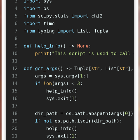
3
import
 sys
4
import
 os
5
from
 scipy.stats 
import
 chi2
6
import
 time
7
from
 typing 
import
List
, 
Tuple
8
9
def
help_info
() -> 
None
:
10
print
(
"This script is used to call co
11
12
def
get_args
() -> 
Tuple
[
str
, 
List
[
str
], 
s
13
    args = sys.argv[
1
:]
14
if
len
(args) < 
3
:
15
        help_info()
16
        sys.exit(
1
)
17
18
    dir_path = os.path.abspath(args[
0
])
19
if
not
 os.path.isdir(dir_path):
20
        help_info()
21
        sys.exit(
1
)