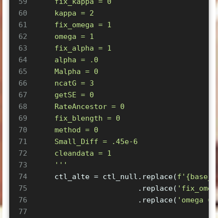
59
    fix_kappa = 0
60
    kappa = 2
61
    fix_omega = 1
62
    omega = 1
63
    fix_alpha = 1
64
    alpha = .0
65
    Malpha = 0
66
    ncatG = 3
67
    getSE = 0
68
    RateAncestor = 0
69
    fix_blength = 0
70
    method = 0
71
    Small_Diff = .45e-6
72
    cleandata = 1
73
    '''
74
    ctl_alte = ctl_null.replace(
f'
{base_d
75
                       .replace(
'fix_omeg
76
                       .replace(
'omega = 
77