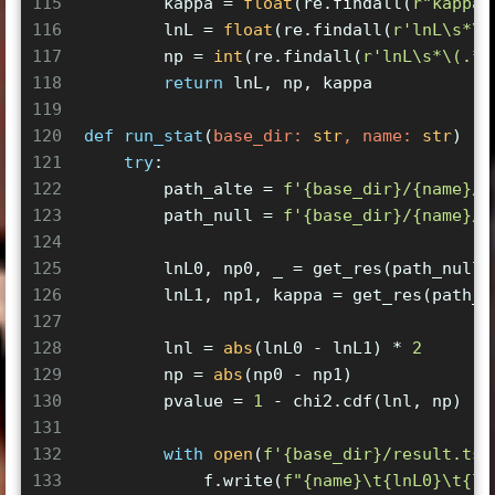
115
        kappa = 
float
(re.findall(
r"kappa\
116
        lnL = 
float
(re.findall(
r'lnL\s*\(
117
        np = 
int
(re.findall(
r'lnL\s*\(.*\
118
return
 lnL, np, kappa
119
120
def
run_stat
(
base_dir: 
str
, name: 
str
) ->
121
try
:
122
        path_alte = 
f'
{base_dir}
/
{name}
/a
123
        path_null = 
f'
{base_dir}
/
{name}
/n
124
125
        lnL0, np0, _ = get_res(path_null)
126
        lnL1, np1, kappa = get_res(path_a
127
128
        lnl = 
abs
(lnL0 - lnL1) * 
2
129
        np = 
abs
(np0 - np1)
130
        pvalue = 
1
 - chi2.cdf(lnl, np)
131
132
with
open
(
f'
{base_dir}
/result.tsv
133
            f.write(
f"
{name}
\t
{lnL0}
\t
{ln