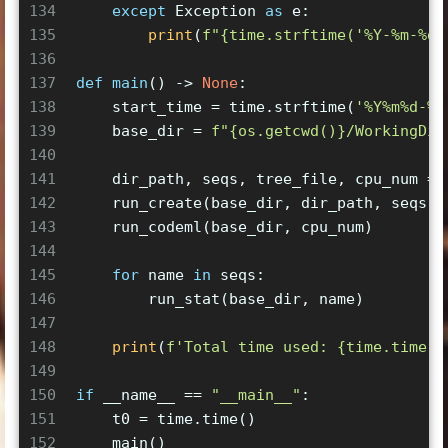
134
except
 Exception 
as
 e:
135
print
(
f"
{time.strftime(
'%Y-%m-%d 
136
137
def
main
() -> 
None
:
138
    start_time = time.strftime(
'%Y%m%d-%H
139
    base_dir = 
f"
{os.getcwd()}
/WorkingDir
140
141
    dir_path, seqs, tree_file, cpu_num = 
142
    run_create(base_dir, dir_path, seqs, 
143
    run_codeml(base_dir, cpu_num)
144
145
for
 name 
in
 seqs:
146
        run_stat(base_dir, name)
147
148
print
(
f'Total time used: 
{time.time()
149
150
if
 __name__ == 
"__main__"
:
151
    t0 = time.time()
152
    main()