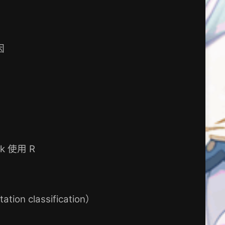
因
k 使用 R
 classification）