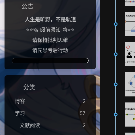
公告
人生是旷野，不是轨道
⭐⭐🗞️ 阅前须知 📰⭐⭐
请保持批判思维
请先思考后行动
分类
博客
2
学习
57
文献阅读
2