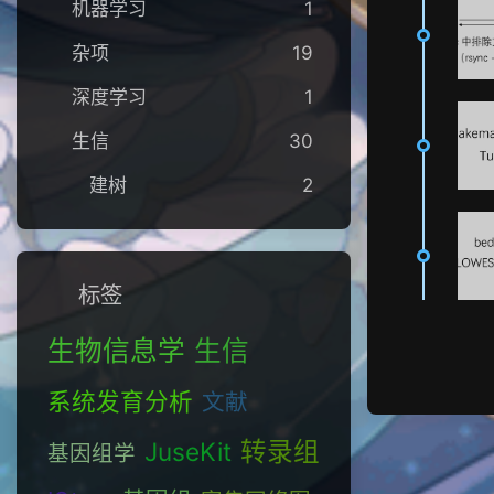
机器学习
1
杂项
19
深度学习
1
生信
30
建树
2
标签
生物信息学
生信
系统发育分析
文献
转录组
JuseKit
基因组学