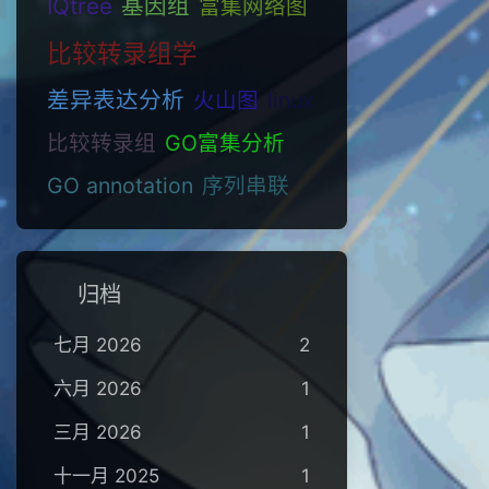
IQtree
基因组
富集网络图
比较转录组学
差异表达分析
火山图
linux
比较转录组
GO富集分析
GO annotation
序列串联
归档
七月 2026
2
六月 2026
1
三月 2026
1
十一月 2025
1