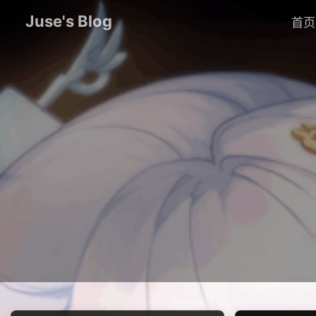
Juse's Blog
首页