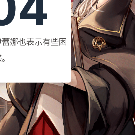
04
伊蕾娜也表示有些困
惑。