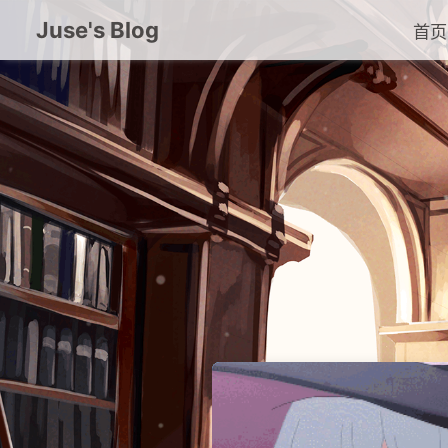
Juse's Blog
首页