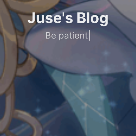
Juse's Blog
Be patient, be positive. 📷
|